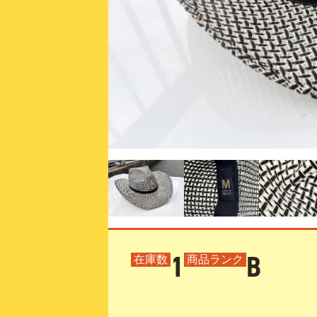
1
B
在庫数
商品ランク