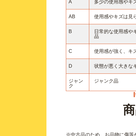
A
多少の使用感やキ
AB
使用感やキズは見
B
日常的な使用感や
品
C
使用感が強く、キ
D
状態が悪く大きな
ジャン
ジャンク品
ク
商
※中古品のため、お品物に傷等