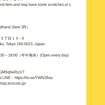
and item and may have some scratches or s
nd Store 3R）
新宿５丁目１５−６
-ku, Tokyo 160-0023, Japan
:30 – 18:00（年中無休）(Open every day)
：
JHGM5q6wRy1r7
LINE：https://lin.ee/YWN38aa
op.ecocolo.jp/