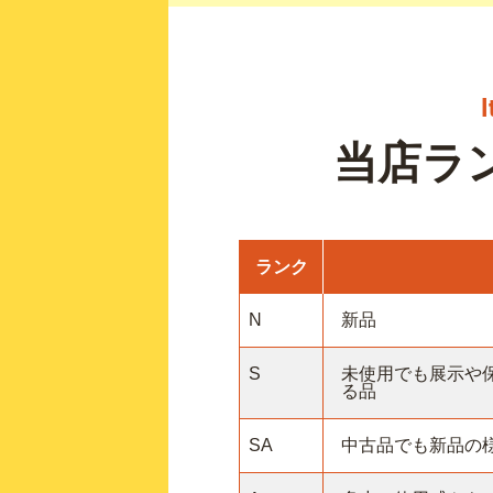
当店ラ
ランク
N
新品
S
未使用でも展示や
る品
SA
中古品でも新品の