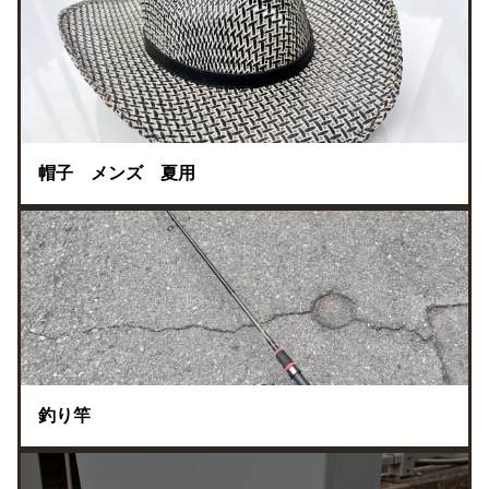
帽子 メンズ 夏用
釣り竿