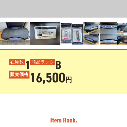
1
B
在庫数
商品ランク
16,500
販売価格
円