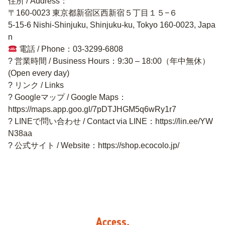
住所 / Address：
〒160-0023 東京都新宿区西新宿５丁目１５−６
5-15-6 Nishi-Shinjuku, Shinjuku-ku, Tokyo 160-0023, Japa
n
電話 / Phone：03-3299-6808
? 営業時間 / Business Hours：9:30 – 18:00（年中無休）
(Open every day)
? リンク / Links
? Googleマップ / Google Maps：
https://maps.app.goo.gl/7pDTJHGM5q6wRy1r7
? LINEで問い合わせ / Contact via LINE：https://lin.ee/YW
N38aa
? 公式サイト / Website：https://shop.ecocolo.jp/